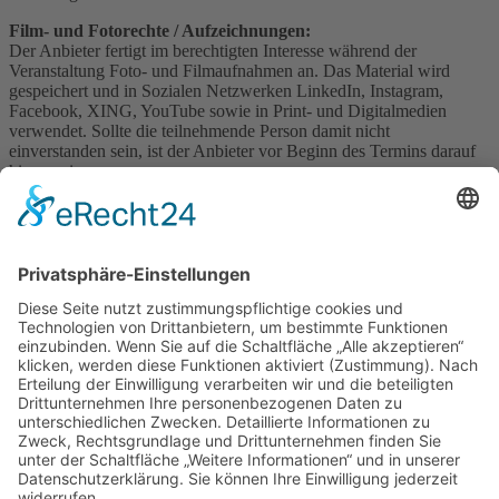
Film- und Fotorechte / Aufzeichnungen:
Der Anbieter fertigt im berechtigten Interesse während der
Veranstaltung Foto- und Filmaufnahmen an. Das Material wird
gespeichert und in Sozialen Netzwerken LinkedIn, Instagram,
Facebook, XING, YouTube sowie in Print- und Digitalmedien
verwendet. Sollte die teilnehmende Person damit nicht
einverstanden sein, ist der Anbieter vor Beginn des Termins darauf
hinzuweisen.
Datenschutzinformation:
Der Anbieter verwendet die im Rahmen der Bestellung und
Nutzung unseres Angebotes erhobenen Daten in den geltenden
rechtlichen Grenzen zum Zweck der Durchführung unserer
Leistungen und um dem Vertragspartner bzw. teilnehmenden
Personen postalisch und per Telefax Informationen über weitere
Angebote von uns zukommen zu lassen. Wenn der Vertragspartner
gleichzeitig unser Kunde ist, informieren wir außerdem in den
geltenden rechtlichen Grenzen per E-Mail über unsere Angebote,
die den vorher vom Vertragspartner genutzten Leistungen ähnlich
sind. Außerdem verwenden wir die Daten des Vertragspartners,
soweit uns hierfür eine Einwilligung erteilt wurde. Der
Vertragspartner kann der Nutzung der Daten für Zwecke der
Werbung oder der Ansprache per E-Mail oder Telefax jederzeit
gegenüber dem Anbieter, Auf der Loge 14, 27259 Varrel