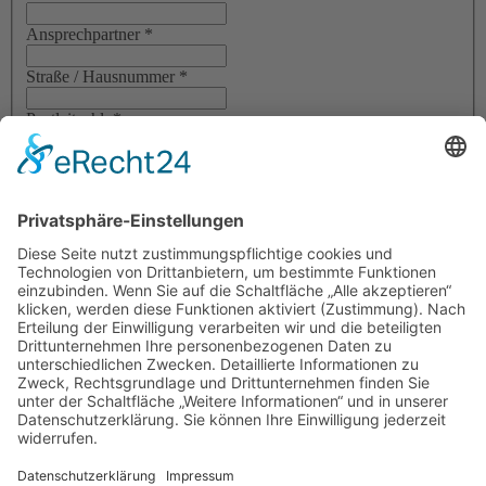
Ansprechpartner
*
Straße / Hausnummer
*
Postleitzahl
*
Ort
*
Telefon
*
Telefax
Rechnungsanschrift, falls abweichend
Datenschutz
*
Datenschutz
Ich habe die
Teilnahmebedingungen
sowie die
Datenschutzerklärung
zur Kenntnis genommen und akzeptiere
sie.
Registrieren