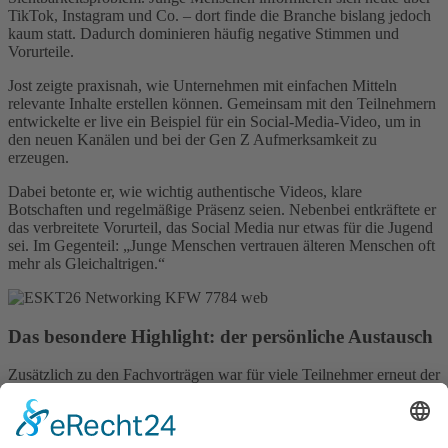
TikTok, Instagram und Co. – dort finde die Branche bislang jedoch
kaum statt. Dadurch dominieren häufig negative Stimmen und
Vorurteile.
Jost zeigte praxisnah, wie Unternehmen mit einfachen Mitteln
relevante Inhalte erstellen können. Gemeinsam mit den Teilnehmern
entwickelte er live ein Beispiel für ein Social-Media-Video, um in
den neuen Kanälen und bei der Gen Z Aufmerksamkeit zu
erzeugen.
Dabei betonte er, wie wichtig authentische Videos, klare
Botschaften und regelmäßige Präsenz seien. Nebenbei entkräftete er
das verbreitete Vorurteil, das Social Media nur etwas für die Jugend
sei. Im Gegenteil: „Junge Menschen vertrauen älteren Menschen oft
mehr als Gleichaltrigen.“
Das besondere Highlight: der persönliche Austausch
Zusätzlich zu den Fachvorträgen war für viele Teilnehmer erneut der
Netzwerkabend das Highlight des Tages. In entspannter Atmosphäre
wurde diskutiert, gelacht und Kontakte gepflegt – ohne Zeitdruck
und fernab klassischer Messehektik. Ein Teilnehmer brachte es
treffend auf den Punkt: „Der persönliche Austausch ist immer noch