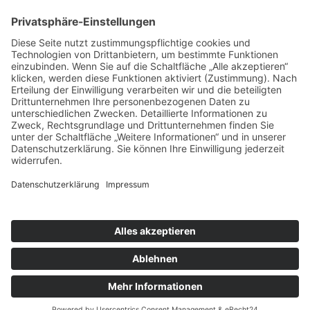
das Maß aller Dinge.“
Die zahlreichen positiven Rückmeldungen zeigen: Das ES-
Klassentreffen trifft den Nerv der Zeit. Praxisnaher Input, ehrliche
Gespräche und echte Begegnungen – genau das macht das Format
inzwischen so besonders.
Das 3. ES-Klassentreffen ist bereits in Planung: Am 29.09.2027
geht es zurück in den Norden nach Walsrode.
→ Melde Dich jetzt an zum 3. ES-Klassentreffen in Walsrode!
Weitere Impressionen findest Du in unseren
EVENTVIDEOS
und
der
FOTOGALERIE.
Teilnahmebedingungen
Datenschutz
Impressum
© 2026 ES-Klassentreffen